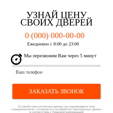
г. Набережные Челны
г. Набережные Челны
г. Набережные Челны
г. Набережные Челны
УЗНАЙ ЦЕНУ
СВОИХ ДВЕРЕЙ
0 (000) 000-00-00
Ежедневно с 8:00 до 23:00
Мы перезвоним Вам через 5 минут
ЗАКАЗАТЬ ЗВОНОК
Оставляя свои контактные данные, вы подтверждаете свое
совершеннолетие, соглашаетесь на обработку персональных данных
в соответствии с
Правовой информацией