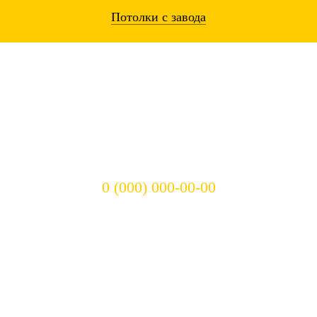
Потолки
с завода
Остались вопросы? Звоните!
0 (000) 000-00-00
Режим работы:
c 8:00 до 23:00
Оплата с сайта
Правовая информация
Маркетинг + реклама:
«Иван Исаев»