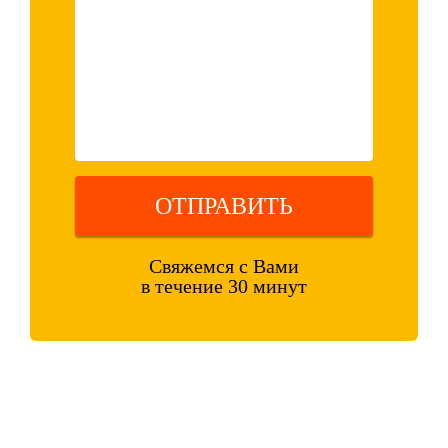
ОТПРАВИТЬ
Свяжемся с Вами
в течение 30 минут
Оставляя свои контактные данные, вы подтверждаете свое
совершеннолетие, соглашаетесь на обработку персональных данных
в соответствии с
Правовой информацией