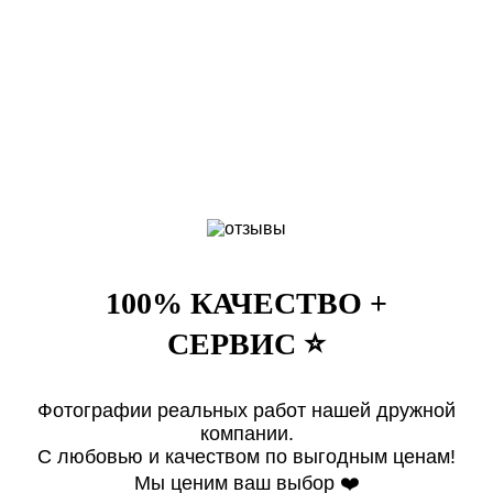
100% КАЧЕСТВО +
СЕРВИС ⭐️
Фотографии реальных работ нашей дружной
компании.
Клиент: Смирнова Кристина
Клиент: Мокров Алексей
Клиент: Писарева Татьяна
Клиент: Мельникова Екатерина
С любовью и качеством по выгодным ценам!
Москва, ул. Зоологическая, д. 18
Москва, ул. С. Макеева, д. 4
Москва, ул. Дунаевского, д. 8к1
Москва, ул. 1812 года д. 2
Мы ценим ваш выбор ❤️